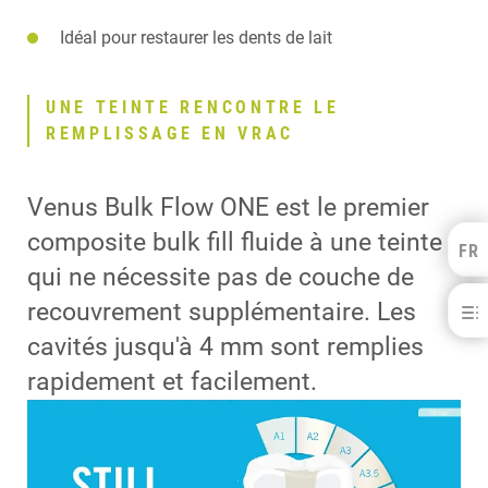
Idéal pour restaurer les dents de lait
UNE TEINTE RENCONTRE LE
REMPLISSAGE EN VRAC
Venus Bulk Flow ONE est le premier
composite bulk fill fluide à une teinte
FR
Kulzer Benelux
qui ne nécessite pas de couche de
FRANÇAIS
recouvrement supplémentaire. Les
NEDERLANDS
cavités jusqu'à 4 mm sont remplies
UNE TEINTE RENCONTRE LE REMPLISSAGE EN VRAC
UNE SOLUTION SIMPLE
rapidement et facilement.
EFFET D’ADAPTATION DE LA TEINTE
PLUS D'INFORMATION